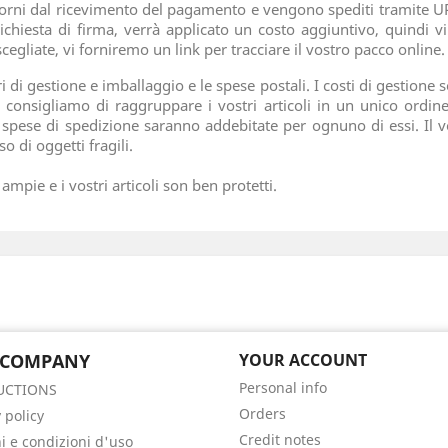
iorni dal ricevimento del pagamento e vengono spediti tramite U
chiesta di firma, verrà applicato un costo aggiuntivo, quindi vi
egliate, vi forniremo un link per tracciare il vostro pacco online.
i gestione e imballaggio e le spese postali. I costi di gestione so
i consigliamo di raggruppare i vostri articoli in un unico ordin
e spese di spedizione saranno addebitate per ognuno di essi. Il 
o di oggetti fragili.
pie e i vostri articoli son ben protetti.
 COMPANY
YOUR ACCOUNT
Personal info
UCTIONS
Orders
 policy
Credit notes
i e condizioni d'uso